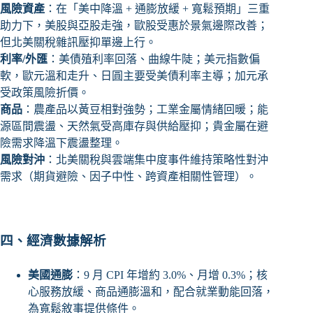
風險資產
：在「美中降溫 + 通膨放緩 + 寬鬆預期」三重
助力下，美股與亞股走強，歐股受惠於景氣邊際改善；
但北美關稅雜訊壓抑單邊上行。
利率/外匯
：美債殖利率回落、曲線牛陡；美元指數偏
軟，歐元溫和走升、日圓主要受美債利率主導；加元承
受政策風險折價。
商品
：農產品以黃豆相對強勢；工業金屬情緒回暖；能
源區間震盪、天然氣受高庫存與供給壓抑；貴金屬在避
險需求降溫下震盪整理。
風險對沖
：北美關稅與雲端集中度事件維持策略性對沖
需求（期貨避險、因子中性、跨資產相關性管理）。
四、經濟數據解析
美國通膨
：9 月 CPI 年增約 3.0%、月增 0.3%；核
心服務放緩、商品通膨溫和，配合就業動能回落，
為寬鬆敘事提供條件。