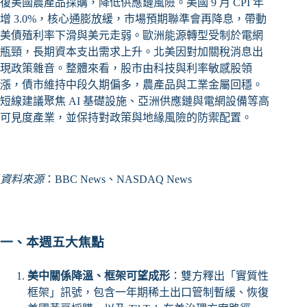
復美國農產品採購，降低供應鏈風險。美國 9 月 CPI 年
增 3.0%，核心通膨放緩，市場預期聯準會再降息，帶動
美債殖利率下滑與美元走弱。歐洲能源轉型受制於電網
瓶頸，長期資本支出需求上升。北美因對加關稅消息出
現政策雜音。整體來看，股市由科技與利率敏感股領
漲，債市維持中段久期偏多，農產品與工業金屬回穩。
短線建議聚焦 AI 基礎設施、亞洲供應鏈與電網設備等高
可見度產業，並保持對政策與地緣風險的防禦配置。
資料來源
：BBC News、NASDAQ News
一、本週五大焦點
美中關係降溫、框架可望成形
：雙方釋出「實質性
框架」訊號，包含一年期稀土出口管制暫緩、恢復