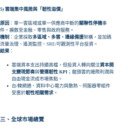
5)
雲端集中風險與「韌性溢價」
原因
：單一雲區域或單一供應商中斷的
關聯性停機
事
件，擴散至金融、零售與政府服務。
機制
：企業採取
多區域、多雲、邊緣備援
架構，並加碼
流量治理、遙測監控、SRE/可觀測性平台投資。
結果
：
雲端資本支出持續高檔，但投資人轉向關注
資本開
支變現節奏
與
營運韌性 KPI
；龍頭雲的邊際利潤與
自由現金流成市場焦點。
台/韓網通、資料中心電力與散熱、伺服器零組件
受惠於
韌性相關需求
。
三、全球市場總覽