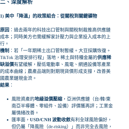
二、深度解析
1)
美中「降溫」的政策組合：從關稅到關鍵礦物
原因
：過去兩年的科技出口管制與關稅制裁推高供應鏈
成本；同時美方也需緩解家計壓力與企業投入成本的上
行。
機制
：若「一年期稀土出口管制暫緩 + 大豆採購恢復 +
TikTok 治理安排行程」落地，稀土與特種金屬的
供應稀
缺溢價
有望緩解，壓低電動車、風電、網通設備等產業
的成本曲線；農產品端則對期現貨價形成支撐，改善美
國農業鏈現金流。
結果
：
風險資產的
地緣溢價壓縮
，亞洲供應鏈（台/韓/東
南亞半導體、零組件、設備）評價獲再評；工業金
屬情緒改善。
匯率面，
USD/CNH 波動收斂
有利全球風險偏好，
但仍屬「降風險（de-risking）」而非完全去風險，