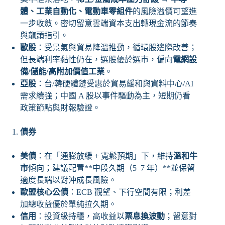
體、工業自動化、電動車零組件
的風險溢價可望進
一步收斂。密切留意雲端資本支出轉現金流的節奏
與龍頭指引。
歐股
：受景氣與貿易降溫推動，循環股邊際改善；
但長端利率黏性仍在，選股優於選市，偏向
電網設
備/儲能/高附加價值工業
。
亞股
：台/韓硬體鏈受惠於貿易緩和與資料中心/AI
需求續強；中國 A 股以事件驅動為主，短期仍看
政策節點與財報驗證。
債券
美債
：在「通膨放緩 + 寬鬆預期」下，維持
溫和牛
市
傾向；建議配置**中段久期（5–7 年）**並保留
適度長端以對沖成長風險。
歐盟核心公債
：ECB 觀望、下行空間有限；利差
加總收益優於單純拉久期。
信用
：投資級持穩，高收益以
票息換波動
；留意對