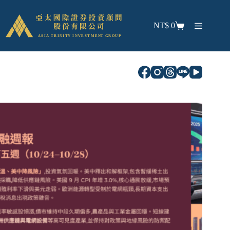
NT$
0