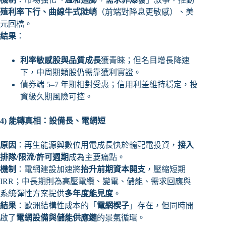
殖利率下行、曲線牛式陡峭
（前端對降息更敏感）、美
元回檔。
結果
：
利率敏感股與品質成長
獲青睞；但名目增長降速
下，中周期類股仍需靠獲利實證。
債券端 5–7 年期相對受惠；信用利差維持穩定，投
資級久期風險可控。
4)
能轉真相：設備長、電網短
原因
：再生能源與數位用電成長快於輸配電投資，
接入
排隊/限流/許可週期
成為主要痛點。
機制
：電網建設加速將
抬升前期資本開支
，壓縮短期
IRR；中長期則為高壓電纜、變電、儲能、需求回應與
系統彈性方案提供
多年度能見度
。
結果
：歐洲結構性成本的「
電網楔子
」存在，但同時開
啟了
電網設備與儲能供應鏈
的景氣循環。