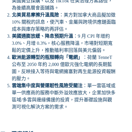
美國黃豆採購、以及 TikTok 在美治理方案路徑，
為後續高層會面鋪路。
北美貿易摩擦升溫風險
：美方對加拿大商品擬加徵
10% 關稅的訊息，使汽車、金屬與跨境供應鏈面臨
成本與庫存策略的再評估。
美國通膨放緩、降息預期升溫
：9 月 CPI 年增約
3.0%、月增 0.3%，核心服務降溫，市場對短期寬
鬆的定價上升，推動殖利率回落與美元偏弱。
歐洲能源轉型的瓶頸轉向「電網」
：荷蘭 TenneT
公布至 2050 年約 2,000 億歐元強化電網的長期藍
圖，反映接入等待與電網擁塞對再生能源投資報酬
的壓力。
雲端集中度與營運韌性風險受關注
：單一雲區域或
單一供應商的服務中斷外溢效應放大，企業加快多
區域/多雲與邊緣備援的投資，提升基礎設施與觀
測可視化解決方案的需求。