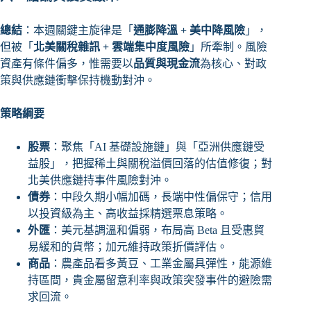
總結
：本週關鍵主旋律是「
通膨降溫 + 美中降風險
」，
但被「
北美關稅雜訊 + 雲端集中度風險
」所牽制。風險
資產有條件偏多，惟需要以
品質與現金流
為核心、對政
策與供應鏈衝擊保持機動對沖。
策略綱要
股票
：聚焦「AI 基礎設施鏈」與「亞洲供應鏈受
益股」，把握稀土與關稅溢價回落的估值修復；對
北美供應鏈持事件風險對沖。
債券
：中段久期小幅加碼，長端中性偏保守；信用
以投資級為主、高收益採精選票息策略。
外匯
：美元基調溫和偏弱，布局高 Beta 且受惠貿
易緩和的貨幣；加元維持政策折價評估。
商品
：農產品看多黃豆、工業金屬具彈性，能源維
持區間，貴金屬留意利率與政策突發事件的避險需
求回流。