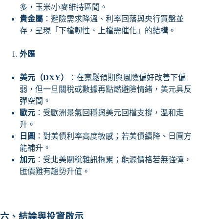
多，玉米/小麥維持區間。
貴金屬
：避險需求降溫、利率回落與央行買盤並
存，呈現「下檔韌性、上檔需催化」的結構。
外匯
美元（DXY）
：在寬鬆預期與風險偏好改善下偏
弱，但一旦關稅或數據再點燃避險情緒，美元具反
彈空間。
歐元
：受歐洲景氣回穩與美元回檔支撐，溫和走
升。
日圓
：對美債利率高度敏感；若美債續降、日圓方
能補升。
加元
：受北美關稅雜訊拖累；能源價格若無強彈，
匯價難有趨勢升值。
六、結論與投資啟示