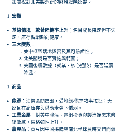
加關稅對北美製造鏈的財務邊際影響。
宏觀
基線情境
：
軟著陸機率上升
；名目成長降速但不失
速，庫存循環趨向健康。
三大變數
：
美中框架落地與否及其可驗證性；
北美關稅是否實施與範圍；
美國後續數據（就業、核心通膨）是否延續
降溫。
商品
能源
：油價區間震盪，受地緣/供需敘事拉扯；天
然氣在高庫存與供應走強下偏弱。
工業金屬
：對美中降溫、電網投資與製造端需求修
復敏感，價格彈性上升。
農產品
：黃豆因中國採購與南北半球農時交錯而偏