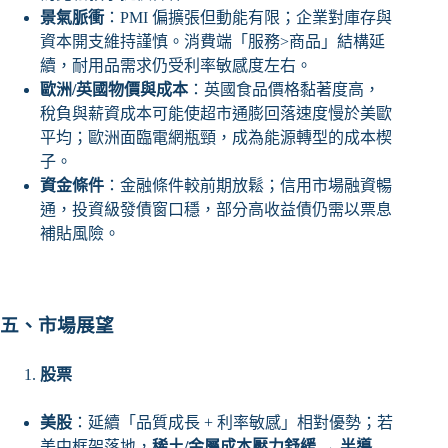
景氣脈衝
：PMI 偏擴張但動能有限；企業對庫存與
資本開支維持謹慎。消費端「服務>商品」結構延
續，耐用品需求仍受利率敏感度左右。
歐洲/英國物價與成本
：英國食品價格黏著度高，
稅負與薪資成本可能使超市通膨回落速度慢於美歐
平均；歐洲面臨電網瓶頸，成為能源轉型的成本楔
子。
資金條件
：金融條件較前期放鬆；信用市場融資暢
通，投資級發債窗口穩，部分高收益債仍需以票息
補貼風險。
五、市場展望
股票
美股
：延續「品質成長 + 利率敏感」相對優勢；若
美中框架落地，
稀土/金屬成本壓力舒緩 → 半導