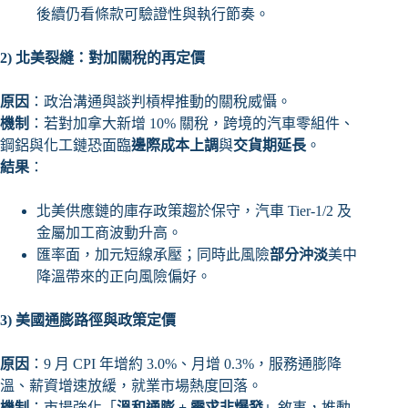
後續仍看條款可驗證性與執行節奏。
2)
北美裂縫：對加關稅的再定價
原因
：政治溝通與談判槓桿推動的關稅威懾。
機制
：若對加拿大新增 10% 關稅，跨境的汽車零組件、
鋼鋁與化工鏈恐面臨
邊際成本上調
與
交貨期延長
。
結果
：
北美供應鏈的庫存政策趨於保守，汽車 Tier-1/2 及
金屬加工商波動升高。
匯率面，加元短線承壓；同時此風險
部分沖淡
美中
降溫帶來的正向風險偏好。
3)
美國通膨路徑與政策定價
原因
：9 月 CPI 年增約 3.0%、月增 0.3%，服務通膨降
溫、薪資增速放緩，就業市場熱度回落。
機制
：市場強化「
溫和通膨 + 需求非爆發
」敘事，推動