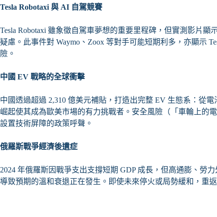
Tesla Robotaxi
與 AI 自駕競賽
Tesla Robotaxi 雖象徵自駕車夢想的重要里程碑，但實
疑慮。此事件對 Waymo、Zoox 等對手可能短期利多，亦顯示 
險。
中國 EV 戰略的全球衝擊
中國透過超過 2,310 億美元補貼，打造出完整 EV 生態系：從電
崛起使其成為歐美市場的有力挑戰者。安全風險（「車輪上的電
設置技術屏障的政策呼聲。
俄羅斯戰爭經濟後遺症
2024 年俄羅斯因戰爭支出支撐短期 GDP 成長，但高通膨、勞
導致預期的溫和衰退正在發生。即使未來停火或局勢緩和，重返