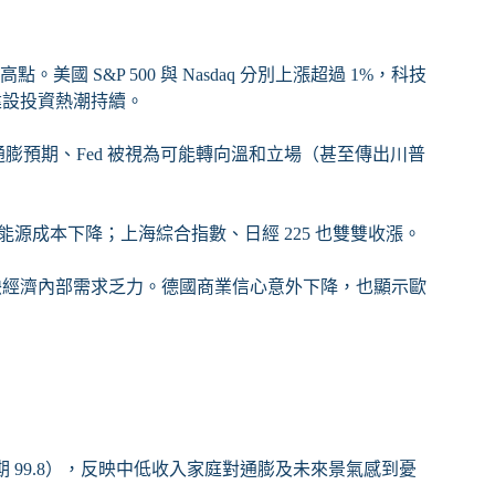
 S&P 500 與 Nasdaq 分別上漲超過 1%，科技
基礎建設投資熱潮持續。
低通膨預期、Fed 被視為可能轉向溫和立場（甚至傳出川普
受惠於能源成本下降；上海綜合指數、日經 225 也雙雙收漲。
，反映經濟內部需求乏力。德國商業信心意外下降，也顯示歐
預期 99.8），反映中低收入家庭對通膨及未來景氣感到憂