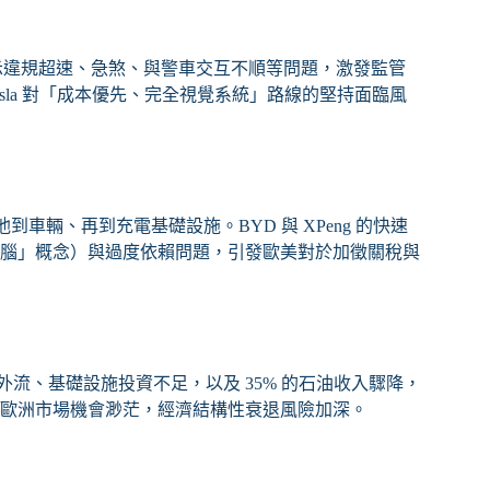
測影片顯示違規超速、急煞、與警車交互不順等問題，激發監管
Tesla 對「成本優先、完全視覺系統」路線的堅持面臨風
池到車輛、再到充電基礎設施。BYD 與 XPeng 的快速
腦」概念）與過度依賴問題，引發歐美對於加徵關稅與
力外流、基礎設施投資不足，以及 35% 的石油收入驟降，
歐洲市場機會渺茫，經濟結構性衰退風險加深。