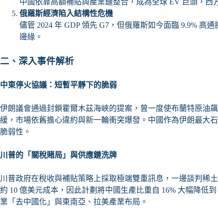
中國依靠高額補貼與產業鏈整合，成為全球 EV 巨頭，
俄羅斯經濟陷入結構性危機
儘管 2024 年 GDP 領先 G7，但俄羅斯如今面臨 9.9
邊緣。
二、深入事件解析
中東停火協議：短暫平靜下的脆弱
伊朗議會通過封鎖霍爾木茲海峽的提案，曾一度使布蘭特原油飆至 
緩，市場依舊擔心違約與新一輪衝突爆發。中國作為伊朗最大石
脆弱性。
川普的「關稅賭局」與供應鏈洗牌
川普政府在稅收與補貼策略上採取極端雙重訊息，一邊談判稀土供
約 10 億美元成本，因此計劃將中國生產比重自 16% 大幅降低
業「去中國化」與東南亞、拉美產業布局。