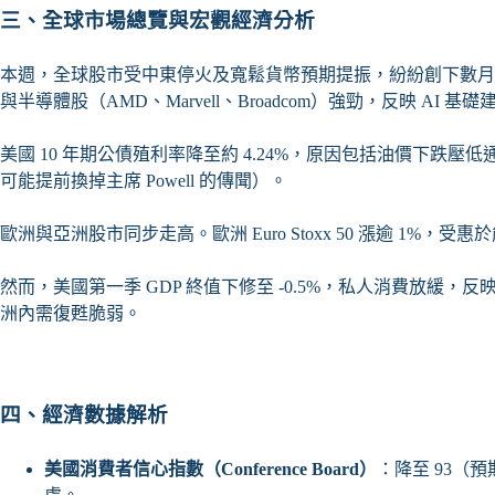
三、全球市場總覽與宏觀經濟分析
本週，全球股市受中東停火及寬鬆貨幣預期提振，紛紛創下數月高點。美國
與半導體股（AMD、Marvell、Broadcom）強勁，反映 AI 
美國 10 年期公債殖利率降至約 4.24%，原因包括油價下跌壓
可能提前換掉主席 Powell 的傳聞）。
歐洲與亞洲股市同步走高。歐洲 Euro Stoxx 50 漲逾 1%，
然而，美國第一季 GDP 終值下修至 -0.5%，私人消費放緩
洲內需復甦脆弱。
四、經濟數據解析
美國消費者信心指數（Conference Board）
：降至 93（