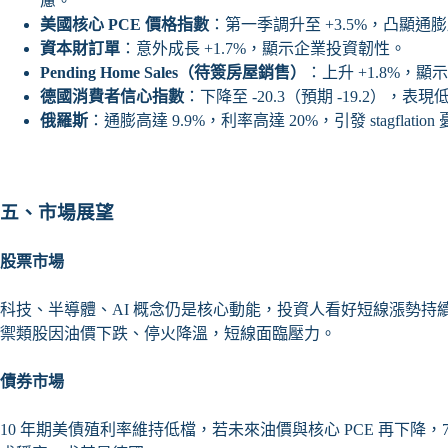
慮。
美國核心 PCE 價格指數
：第一季調升至 +3.5%，凸顯通
資本財訂單
：意外成長 +1.7%，顯示企業投資韌性。
Pending Home Sales
（待簽房屋銷售）
：上升 +1.8%，
德國消費者信心指數
：下降至 -20.3（預期 -19.2），表現
俄羅斯
：通膨高達 9.9%，利率高達 20%，引發 stagflation
五、市場展望
股票市場
科技、半導體、AI 概念仍是核心動能，投資人看好短線漲勢
禦類股因油價下跌、停火降溫，短線面臨壓力。
債券市場
10 年期美債殖利率維持低檔，若未來油價與核心 PCE 再下降，