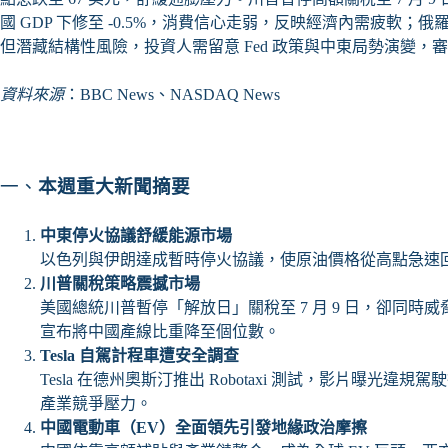
國 GDP 下修至 -0.5%，消費信心走弱，反映經濟內需疲軟
但潛藏結構性風險，投資人需留意 Fed 政策與中東局勢演變
資料來源
：BBC News、NASDAQ News
一、
本週重大新聞摘要
中東停火協議舒緩能源市場
以色列與伊朗達成暫時停火協議，使原油價格從高點急速
川普關稅策略震撼市場
美國總統川普暫停「解放日」關稅至 7 月 9 日，卻同時威脅
宣布將中國產線比重降至個位數。
Tesla
自駕計程車遭安全調查
Tesla 在德州奧斯汀推出 Robotaxi 測試，影片曝
產業競爭壓力。
中國電動車（EV）全面領先引發地緣政治摩擦