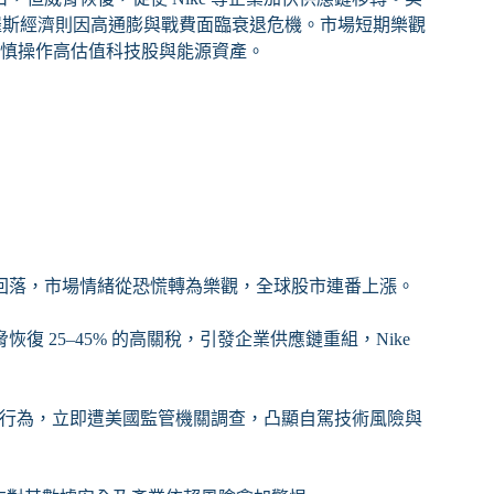
；俄羅斯經濟則因高通膨與戰費面臨衰退危機。市場短期樂觀
，審慎操作高估值科技股與能源資產。
回落，市場情緒從恐慌轉為樂觀，全球股市連番上漲。
恢復 25–45% 的高關稅，引發企業供應鏈重組，Nike
光違規駕駛行為，立即遭美國監管機關調查，凸顯自駕技術風險與