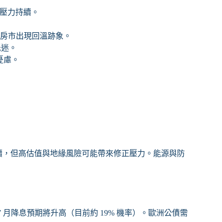
膨壓力持續。
顯示房市出現回溫跡象。
低迷。
 憂慮。
持續，但高估值與地緣風險可能帶來修正壓力。能源與防
7 月降息預期將升高（目前約 19% 機率）。歐洲公債需