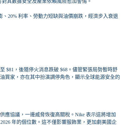
西方對其數據安全及產業依賴風險愈加警惕。
% 高通膨、20% 利率、勞動力短缺與油價崩跌，經濟步入衰退
$81，後隨停火消息跌破 $68。儘管緊張局勢暫時舒
油買家，亦在其中扮演調停角色，顯示全球能源安全的
應協議，一邊威脅恢復高關稅。Nike 表示這將增加
到 2026 年的個位數。這不僅影響服飾業，更加劇美國企