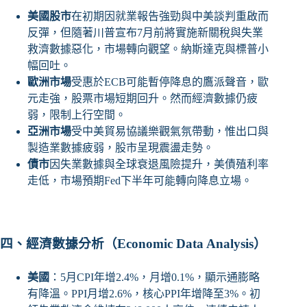
美國股市
在初期因就業報告強勁與中美談判重啟而
反彈，但隨著川普宣布7月前將實施新關稅與失業
救濟數據惡化，市場轉向觀望。納斯達克與標普小
幅回吐。
歐洲市場
受惠於ECB可能暫停降息的鷹派聲音，歐
元走強，股票市場短期回升。然而經濟數據仍疲
弱，限制上行空間。
亞洲市場
受中美貿易協議樂觀氣氛帶動，惟出口與
製造業數據疲弱，股市呈現震盪走勢。
債市
因失業數據與全球衰退風險提升，美債殖利率
走低，市場預期Fed下半年可能轉向降息立場。
四、經濟數據分析（Economic Data Analysis）
美國
：5月CPI年增2.4%，月增0.1%，顯示通膨略
有降溫。PPI月增2.6%，核心PPI年增降至3%。初