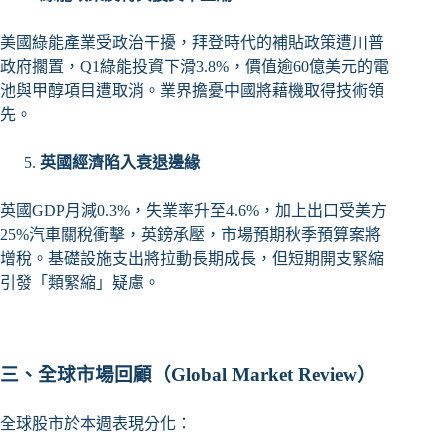
美國綠能產業受政治干擾，拜登時代的補貼政策遭川普
政府擱置，Q1綠能投資下滑3.8%，價值逾60億美元的電
池與甲醇項目遭取消。業界擔憂中國將藉機取得技術領
先。
英國經濟陷入衰退邊緣
英國GDP月減0.3%，失業率升至4.6%，加上出口受美方
25%汽車關稅衝擊，英鎊承壓，市場預期秋季預算案將
增稅。基礎設施支出將拉動長期成長，但短期開支緊縮
引發「類緊縮」疑慮。
三、全球市場回顧（Global Market Review）
全球股市於本週表現分化：