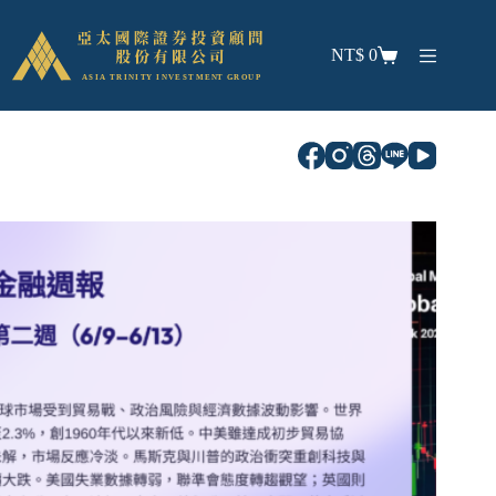
NT$
0