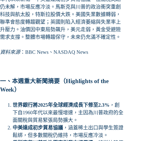
仍未解，市場反應冷淡。馬斯克與川普的政治衝突重創
科技與航太股，特斯拉股價大跌。美國失業數據轉弱，
聯準會態度轉趨觀望；英國則陷入經濟萎縮與失業率上
升壓力。油價因中東局勢飆升，美元走弱，黃金受避險
需求支撐。整體市場轉趨保守，未來仍充滿不確定性。
資料來源
：BBC News、NASDAQ News
一、本週重大新聞摘要（Highlights of the
Week）
世界銀行將2025年全球經濟成長下修至2.3%
，創
下自1960年代以來最慢增速，主因為川普政府的全
面關稅與貿易緊張局勢擴大。
中美達成初步貿易協議
，涵蓋稀土出口與學生簽證
鬆綁，但多數關稅仍維持，市場反應冷淡。