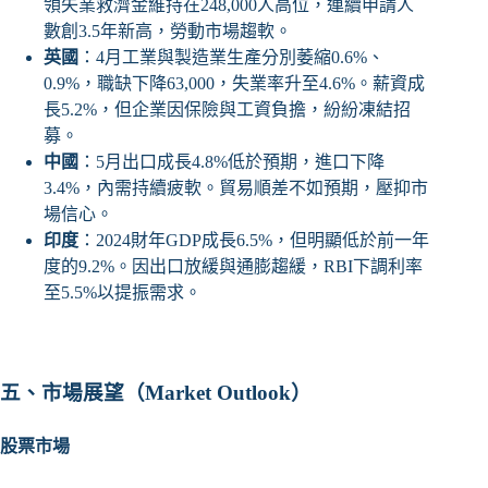
領失業救濟金維持在248,000人高位，連續申請人
數創3.5年新高，勞動市場趨軟。
英國
：4月工業與製造業生產分別萎縮0.6%、
0.9%，職缺下降63,000，失業率升至4.6%。薪資成
長5.2%，但企業因保險與工資負擔，紛紛凍結招
募。
中國
：5月出口成長4.8%低於預期，進口下降
3.4%，內需持續疲軟。貿易順差不如預期，壓抑市
場信心。
印度
：2024財年GDP成長6.5%，但明顯低於前一年
度的9.2%。因出口放緩與通膨趨緩，RBI下調利率
至5.5%以提振需求。
五、市場展望（Market Outlook）
股票市場