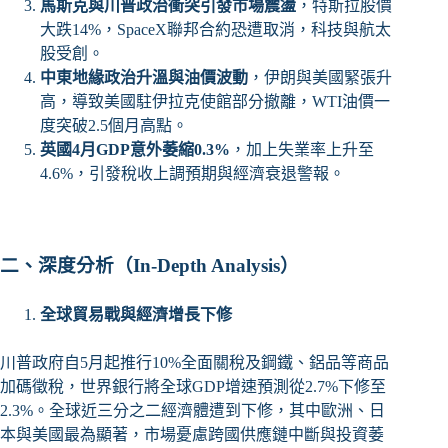
馬斯克與川普政治衝突引發市場震盪
，特斯拉股價
大跌14%，SpaceX聯邦合約恐遭取消，科技與航太
股受創。
中東地緣政治升溫與油價波動
，伊朗與美國緊張升
高，導致美國駐伊拉克使館部分撤離，WTI油價一
度突破2.5個月高點。
英國4月GDP意外萎縮0.3%
，加上失業率上升至
4.6%，引發稅收上調預期與經濟衰退警報。
二、深度分析（In-Depth Analysis）
全球貿易戰與經濟增長下修
川普政府自5月起推行10%全面關稅及鋼鐵、鋁品等商品
加碼徵稅，世界銀行將全球GDP增速預測從2.7%下修至
2.3%。全球近三分之二經濟體遭到下修，其中歐洲、日
本與美國最為顯著，市場憂慮跨國供應鏈中斷與投資萎