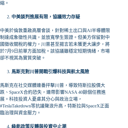
縮。
中美談判進展有限，協議效力存疑
中美於倫敦重啟高層會談，針對稀土出口與AI半導體限
制達成象徵性共識，並放寬學生簽證。但美方保留對中
國徵收關稅的權力，川普甚至揚言若未獲更大讓步，將
於7月9日前單方面加稅。該協議雖穩定短期情緒，市場
卻不視其為實質突破。
馬斯克對川普開戰引爆科技與航太風險
馬斯克在社交媒體連番抨擊川普，導致特斯拉股價大
跌、SpaceX合約恐失，連帶影響NASA 40餘個任務進
展。科技投資人憂慮其分心與政治立場，
#TeslaTakedown等抗議聲浪升高，特斯拉與SpaceX正面
臨治理與資金壓力。
綠能政策反轉與投資中止潮