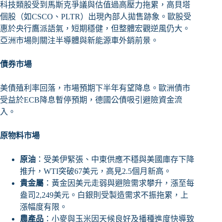
科技類股受到馬斯克爭議與估值過高壓力拖累，高貝塔
個股（如CSCO、PLTR）出現內部人拋售跡象。歐股受
惠於央行鷹派語氣，短期穩健，但整體宏觀逆風仍大。
亞洲市場則關注半導體與新能源車外銷前景。
債券市場
美債殖利率回落，市場預期下半年有望降息。歐洲債市
受益於ECB降息暫停預期，德國公債吸引避險資金流
入。
原物料市場
原油
：受美伊緊張、中東供應不穩與美國庫存下降
推升，WTI突破67美元，高見2.5個月新高。
貴金屬
：黃金因美元走弱與避險需求攀升，漲至每
盎司2,249美元。白銀則受製造需求不振拖累，上
漲幅度有限。
農產品
：小麥與玉米因天候良好及播種進度快導致