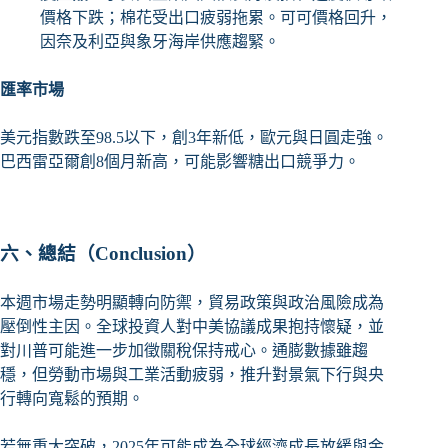
價格下跌；棉花受出口疲弱拖累。可可價格回升，
因奈及利亞與象牙海岸供應趨緊。
匯率市場
美元指數跌至98.5以下，創3年新低，歐元與日圓走強。
巴西雷亞爾創8個月新高，可能影響糖出口競爭力。
六、總結（Conclusion）
本週市場走勢明顯轉向防禦，貿易政策與政治風險成為
壓倒性主因。全球投資人對中美協議成果抱持懷疑，並
對川普可能進一步加徵關稅保持戒心。通膨數據雖趨
穩，但勞動市場與工業活動疲弱，推升對景氣下行與央
行轉向寬鬆的預期。
若無重大突破，2025年可能成為全球經濟成長放緩與金